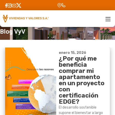
Inicio
>
Informate con viviendas y valores
Blog VyV
enero 15, 2026
¿Por qué me
beneficia
comprar mi
apartamento
en un proyecto
con
certificación
EDGE?
El desarrollo sostenible
supone el bienestar a largo