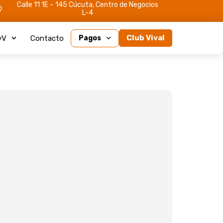
Calle 11 1E – 145 Cúcuta, Centro de Negocios
L-4
Club Vival
yV
Contacto
Pagos