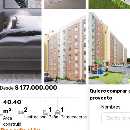
$ 177.000.000
Desde
40.40
Nombres
2
1
1
2
m
Habitaciones
Baños
Parqueaderos
Área
construida