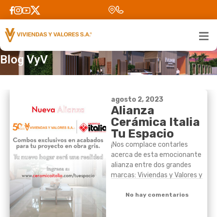
Inicio
>
Informate con viviendas y valores
Blog VyV
agosto 2, 2023
Alianza
Cerámica Italia
Tu Espacio
¡Nos complace contarles
acerca de esta emocionante
alianza entre dos grandes
marcas: Viviendas y Valores y
Cerámica Italia! Esta
colaboración beneficiará a
No hay comentarios
diferentes proyectos de
vivienda