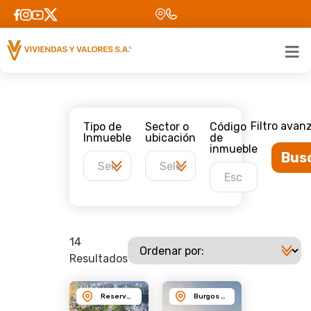
Filtro avan
Tipo de
Sector o
Código
Inmueble
ubicación
de
inmueble
Bus
14
Resultados