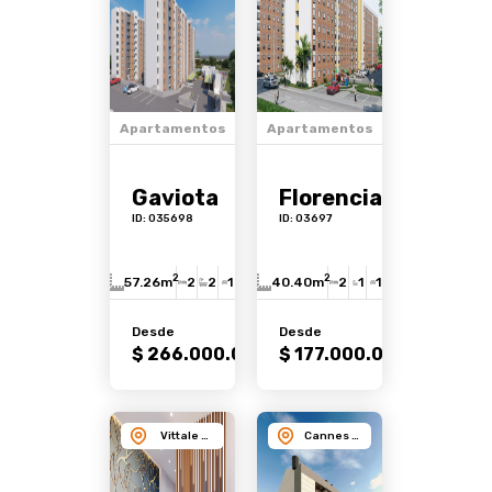
Apartamentos
Apartamentos
Gaviota
Florencia
ID: 035698
ID: 03697
2
2
57.26m
2
2
1
40.40m
2
1
1
Desde
Desde
Ver
Ver
$ 266.000.000
$ 177.000.000