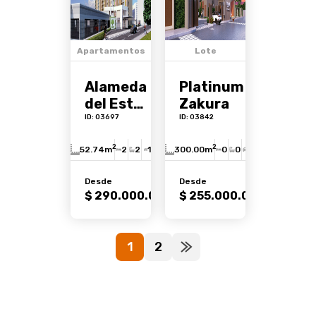
Apartamentos
Lote
Alameda
Platinum
del Este
Zakura
-
ID: 03697
ID: 03842
Samanes
2
2
52.74m
2
2
1
300.00m
0
0
0
Desde
Desde
Ver
Ver
$ 290.000.000
$ 255.000.000
1
2
3 km