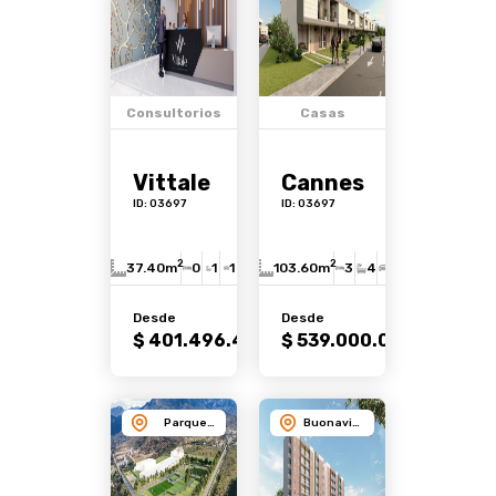
Consultorios
Casas
Vittale
Cannes
ID: 03697
ID: 03697
2
2
37.40m
0
1
1
103.60m
3
4
2
Desde
Desde
Ver
Ver
$ 401.496.480
$ 539.000.000