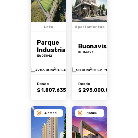
Lote
Apartamentos
Parque
Buonavista
Industrial y
ID: 03697
Tecnológico
ID: 03842
Los Vados
2
2
3286.00m
0
0
0
58.00m
2
2
1
Desde
Desde
Ver
Ver
$ 1.807.635.000
$ 295.000.000