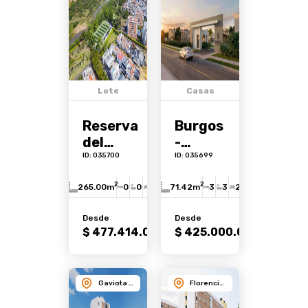
Lote
Casas
Reserva
Burgos
del
-
Mirador
Reserva
ID: 035700
ID: 035699
de
2
2
265.00m
0
0
0
71.42m
3
3
2
Castilla
Desde
Desde
Ver
Ver
$ 477.414.000
$ 425.000.000