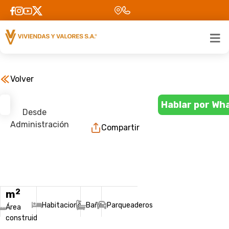
Volver
Hablar por Wh
Desde
Administración
Compartir
2
m
Habitaciones
Baños
Parqueaderos
Área
construida