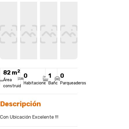
2
82 m
0
1
0
Área
Habitaciones
Baños
Parqueaderos
construida
Descripción
Con Ubicación Excelente !!!