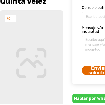
Quinta Velez
Correo elect
Mensaje y/o
inquietud
Envia
solicit
Hablar por Wh