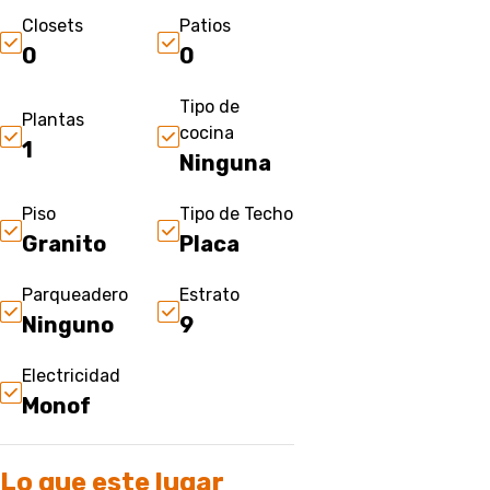
Closets
Patios
0
0
Tipo de
Plantas
cocina
1
Ninguna
Piso
Tipo de Techo
Granito
Placa
Parqueadero
Estrato
Ninguno
9
Electricidad
Monof
Lo que este lugar