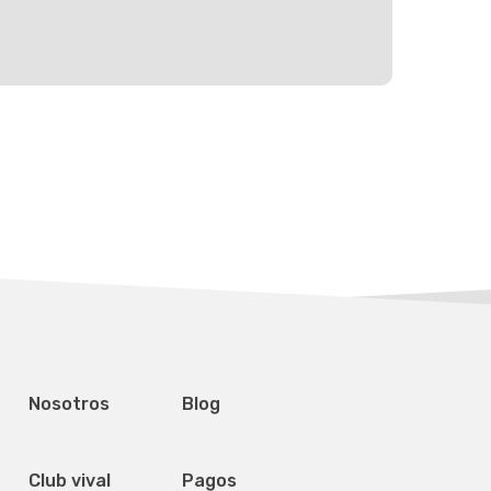
Mapa del sitio
Visí
Calle
Nosotros
Blog
4 PB
Centr
588 
Club vival
Pagos