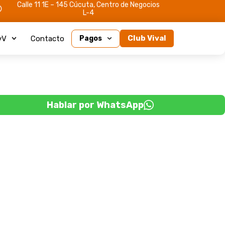
Calle 11 1E – 145 Cúcuta, Centro de Negocios
L-4
Club Vival
yV
Contacto
Pagos
Hablar por WhatsApp