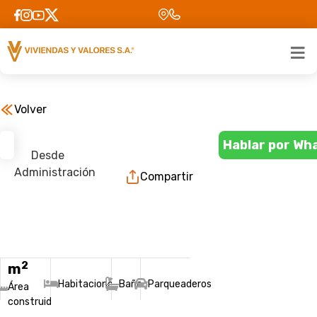
Volver
Hablar por Wh
Desde
Administración
Compartir
2
m
Habitaciones
Baños
Parqueaderos
Área
construida