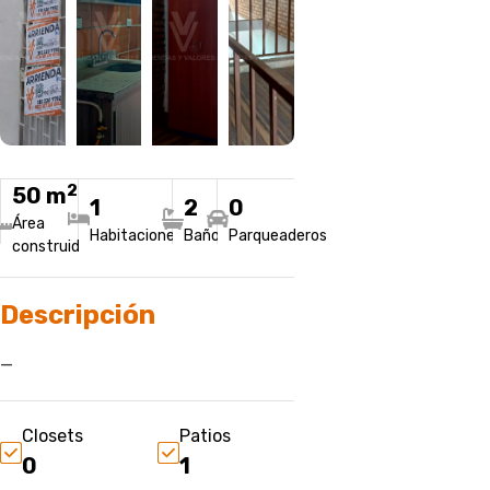
2
50 m
1
2
0
Área
Habitaciones
Baños
Parqueaderos
construida
Descripción
—
Closets
Patios
0
1