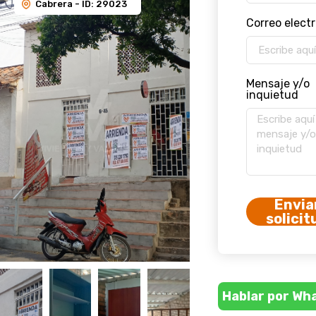
Correo elect
Mensaje y/o
inquietud
Envia
solicit
Hablar por Wh