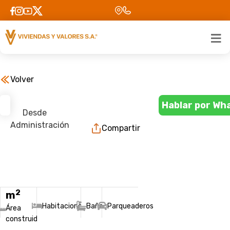
Volver
Hablar por Wh
Desde
Administración
Compartir
2
m
Habitaciones
Baños
Parqueaderos
Área
construida