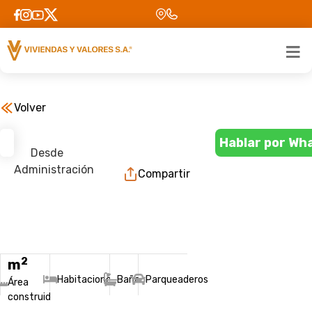
Volver
Hablar por Wh
Desde
Administración
Compartir
2
m
Habitaciones
Baños
Parqueaderos
Área
construida