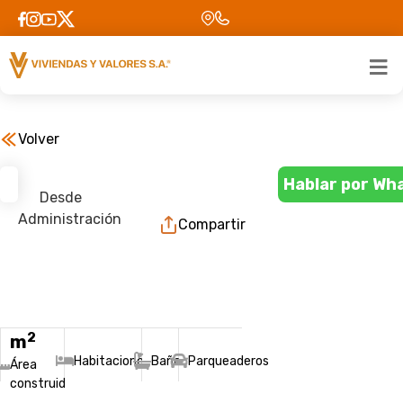
Volver
Hablar por Wh
Desde
Administración
Compartir
2
m
Habitaciones
Baños
Parqueaderos
Área
construida