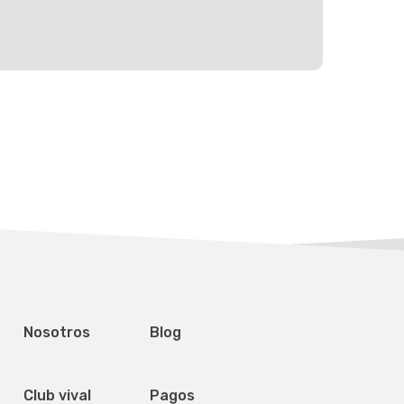
Mapa del sitio
Visí
Calle
Nosotros
Blog
4 PB
Centr
588 
Club vival
Pagos