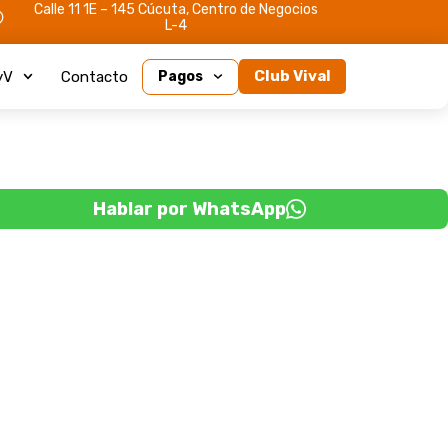
Calle 11 1E – 145 Cúcuta, Centro de Negocios
L-4
Club Vival
yV
Contacto
Pagos
Hablar por WhatsApp