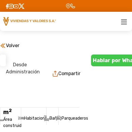
Volver
Hablar por Wh
Desde
Administración
Compartir
2
m
Habitaciones
Baños
Parqueaderos
Área
construida